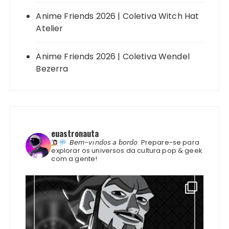
Anime Friends 2026 | Coletiva Witch Hat
Atelier
Anime Friends 2026 | Coletiva Wendel
Bezerra
euastronauta
𝘉𝘦𝘮-𝘷𝘪𝘯𝘥𝘰𝘴 𝘢 𝘣𝘰𝘳𝘥𝘰.
Prepare-se para
explorar os universos da cultura pop & geek
com a gente!