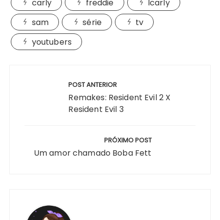
carly
freddie
Icarly
sam
série
tv
youtubers
Navegação
de
POST ANTERIOR
Post
Remakes: Resident Evil 2 X
Resident Evil 3
PRÓXIMO POST
Um amor chamado Boba Fett