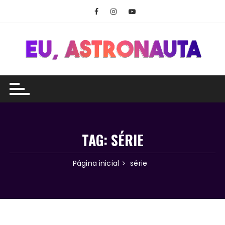
Ir
para
o
conteúdo
TAG:
SÉRIE
Página inicial
série