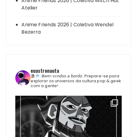
Anime Friends 2026 | Coletiva Witch Hat
Atelier
Anime Friends 2026 | Coletiva Wendel
Bezerra
euastronauta
𝘉𝘦𝘮-𝘷𝘪𝘯𝘥𝘰𝘴 𝘢 𝘣𝘰𝘳𝘥𝘰.
Prepare-se para
explorar os universos da cultura pop & geek
com a gente!