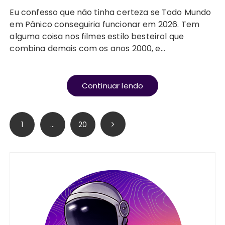
Eu confesso que não tinha certeza se Todo Mundo
em Pânico conseguiria funcionar em 2026. Tem
alguma coisa nos filmes estilo besteirol que
combina demais com os anos 2000, e…
Continuar lendo
Paginação
1
…
20
de
posts