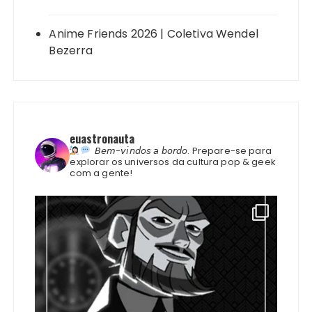
Anime Friends 2026 | Coletiva Wendel
Bezerra
euastronauta
𝘉𝘦𝘮-𝘷𝘪𝘯𝘥𝘰𝘴 𝘢 𝘣𝘰𝘳𝘥𝘰.
Prepare-se para
explorar os universos da cultura pop & geek
com a gente!