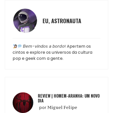
EU, ASTRONAUTA
𝘉𝘦𝘮-𝘷𝘪𝘯𝘥𝘰𝘴 𝘢 𝘣𝘰𝘳𝘥𝘰! Apertem os
cintos e explore os universos da cultura
pop e geek com a gente.
REVIEW | HOMEM-ARANHA: UM NOVO
DIA
por
Miguel Felipe