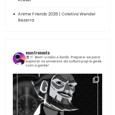
Anime Friends 2026 | Coletiva Wendel
Bezerra
euastronauta
𝘉𝘦𝘮-𝘷𝘪𝘯𝘥𝘰𝘴 𝘢 𝘣𝘰𝘳𝘥𝘰.
Prepare-se para
explorar os universos da cultura pop & geek
com a gente!