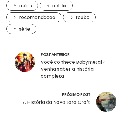
mães
netflix
recomendacao
roubo
série
Navegação
de
POST ANTERIOR
Post
Você conhece Babymetal?
Venha saber a história
completa
PRÓXIMO POST
A História da Nova Lara Croft