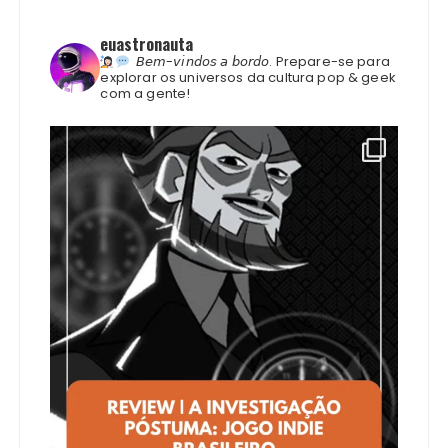
euastronauta
𝘉𝘦𝘮-𝘷𝘪𝘯𝘥𝘰𝘴 𝘢 𝘣𝘰𝘳𝘥𝘰.
Prepare-se para
explorar os universos da cultura pop & geek
com a gente!