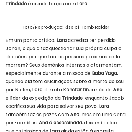
Trindade
é unindo forças com
Lara
.
Foto/Reprodução: Rise of Tomb Raider
Em um ponto crítico,
Lara
acredita ter perdido
Jonah, o que a faz questionar sua própria culpa e
decisões: por que tantas pessoas próximas a ela
morrem? Seus demônios internos a atormentam,
especialmente durante a missão de
Baba Yaga
,
quando ela tem alucinações sobre a morte de seu
pai. No fim,
Lara
derrota
Konstantin
, irmão de
Ana
e líder da expedição da
Trindade
, enquanto Jacob
sacrifica sua vida para salvar seu povo.
Lara
também faz as pazes com
Ana
, mas em uma cena
pós-créditos,
Ana é assassinada
, deixando claro
que os inimigos de
Lara
ainda estão à espreita.