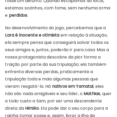
fosse um defunto. Quando escapamos do local,
estamos sozinhos, com fome, sem nenhuma arma
e
perdidos
.
No desenvolvimento do jogo, percebemos que a
Lara é inocente e otimista
em relação à situação,
ela sempre pensa que conseguirá salvar todos os
seus amigos e, juntos, poderão ir para casa. Mas a
nossa protagonista descobre da pior forma a
traição por parte da sua tripulação; ela também
enfrenta diversas perdas, praticamente a
tripulação toda e mais algumas pessoas que
vieram resgatá-la. Há
nativos em Yamatai
, eles
não são nada amigáveis e seu líder, o
Mathias
, quer
a todo custo a Sam, por ser uma descendente
direta da
Himiko
. Ela pode dar o seu corpo para a
rainha tomar posse e, assim, livrar a ilha da