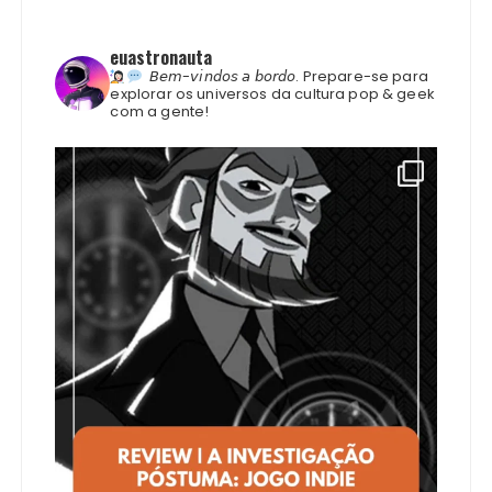
euastronauta
𝘉𝘦𝘮-𝘷𝘪𝘯𝘥𝘰𝘴 𝘢 𝘣𝘰𝘳𝘥𝘰.
Prepare-se para
explorar os universos da cultura pop & geek
com a gente!