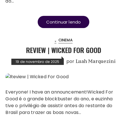
do…
Continuar lendo
.
CINEMA
REVIEW | WICKED FOR GOOD
por
Luah Marquezini
19 de novembro de 2025
Everyone! I have an announcement!Wicked For
Good é o grande blockbuster do ano, e euzinha
tive o privilégio de assistir antes do restante do
Brasil para trazer as boas novas…