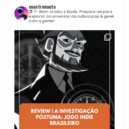
euastronauta
𝘉𝘦𝘮-𝘷𝘪𝘯𝘥𝘰𝘴 𝘢 𝘣𝘰𝘳𝘥𝘰.
Prepare-se para
explorar os universos da cultura pop & geek
com a gente!