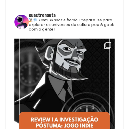
euastronauta
𝘉𝘦𝘮-𝘷𝘪𝘯𝘥𝘰𝘴 𝘢 𝘣𝘰𝘳𝘥𝘰.
Prepare-se para
explorar os universos da cultura pop & geek
com a gente!