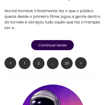
Mortal Kombat II finalmente fez o que o público
queria desde o primeiro filme: jogou a gente dentro
do torneio e abraçou tudo aquilo que faz a franquia
ser o…
Continuar lendo
Paginação
1
2
…
20
de
posts