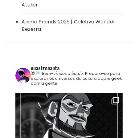
Atelier
Anime Friends 2026 | Coletiva Wendel
Bezerra
euastronauta
𝘉𝘦𝘮-𝘷𝘪𝘯𝘥𝘰𝘴 𝘢 𝘣𝘰𝘳𝘥𝘰.
Prepare-se para
explorar os universos da cultura pop & geek
com a gente!