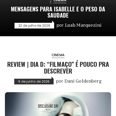
.
CINEMA
MENSAGENS PARA ISABELLE E O PESO DA
SAUDADE
por
Luah Marquezini
22 de julho de 2026
CINEMA
REVIEW | DIA D: “FILMAÇO” É POUCO PRA
DESCREVER
por
Dani Goldenberg
9 de junho de 2026