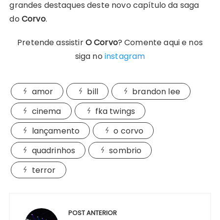
grandes destaques deste novo capítulo da saga
do
Corvo
.
Pretende assistir
O Corvo
? Comente aqui e nos
siga no
instagram
amor
bill
brandon lee
cinema
fka twings
lançamento
o corvo
quadrinhos
sombrio
terror
Navegação
de
POST ANTERIOR