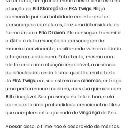
No entanto, um grande mérito deste filme está na
atuação de
Bill Skarsgård
e
FKA Twigs
.
Bill
, já
conhecido por sua habilidade em interpretar
personagens complexos, traz uma intensidade de
forma única a
Eric Draven
. Ele consegue transmitir
a
dor
e a determinação do personagem de
maneira convincente, equilibrando vulnerabilidade
e força em cada cena. Entretanto, mesmo com
ele fazendo uma atuação impecável, a ausência
de dificuldades ainda é uma questão muito forte.
Já
FKA Twigs
, em sua estreia nos
cinemas
, entrega
uma performance mediana, mas sua química com
Bill
é inegável. Sua presença na tela é boa, e ela
acrescenta uma profundidade emocional ao filme
que complementa a jornada de
vingança
de Eric.
Apesar disso, o filme não é desprovido de méritos.