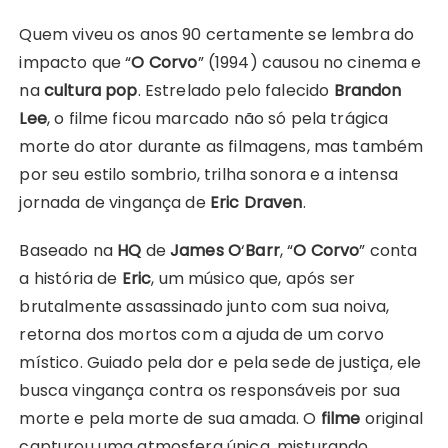
Quem viveu os anos 90 certamente se lembra do
impacto que “
O Corvo
” (1994) causou no cinema e
na
cultura pop
. Estrelado pelo falecido
Brandon
Lee
, o filme ficou marcado não só pela trágica
morte do ator durante as filmagens, mas também
por seu estilo sombrio, trilha sonora e a intensa
jornada de vingança de
Eric Draven
.
Baseado na
HQ
de
James O
‘
Barr
, “
O Corvo
” conta
a história de
Eric
, um músico que, após ser
brutalmente assassinado junto com sua noiva,
retorna dos mortos com a ajuda de um corvo
místico. Guiado pela dor e pela sede de justiça, ele
busca vingança contra os responsáveis por sua
morte e pela morte de sua amada. O
filme
original
capturou uma atmosfera única, misturando