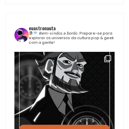
euastronauta
𝘉𝘦𝘮-𝘷𝘪𝘯𝘥𝘰𝘴 𝘢 𝘣𝘰𝘳𝘥𝘰.
Prepare-se para
explorar os universos da cultura pop & geek
com a gente!