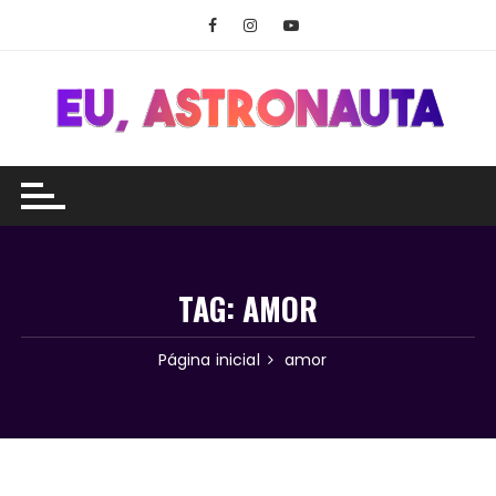
Ir
para
o
conteúdo
TAG:
AMOR
Página inicial
amor