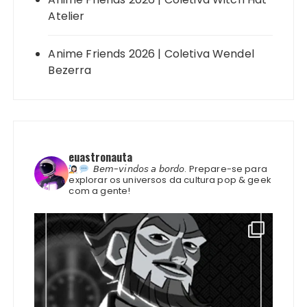
Atelier
Anime Friends 2026 | Coletiva Wendel
Bezerra
euastronauta
𝘉𝘦𝘮-𝘷𝘪𝘯𝘥𝘰𝘴 𝘢 𝘣𝘰𝘳𝘥𝘰.
Prepare-se para
explorar os universos da cultura pop & geek
com a gente!