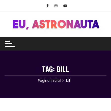
Ir
para
o
conteúdo
TAG:
BILL
Página inicial
bill