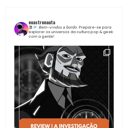
euastronauta
𝘉𝘦𝘮-𝘷𝘪𝘯𝘥𝘰𝘴 𝘢 𝘣𝘰𝘳𝘥𝘰.
Prepare-se para
explorar os universos da cultura pop & geek
com a gente!