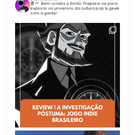
𝘉𝘦𝘮-𝘷𝘪𝘯𝘥𝘰𝘴 𝘢 𝘣𝘰𝘳𝘥𝘰.
Prepare-se para
explorar os universos da cultura pop & geek
com a gente!