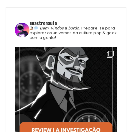
euastronauta
𝘉𝘦𝘮-𝘷𝘪𝘯𝘥𝘰𝘴 𝘢 𝘣𝘰𝘳𝘥𝘰.
Prepare-se para
explorar os universos da cultura pop & geek
com a gente!