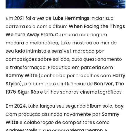
Em 2021 foi a vez de
Luke Hemmings
iniciar sua
carreira solo com o álbum
When Facing the Things
We Turn Away From.
Com uma abordagem
madura e melancólica, Luke mostrou ao mundo
seu lado intimista e sensível, marcada por
composições sobre solidão, auto questionamento
e transformação. Produzido em parceria com
Sammy Witte
(conhecido por trabalhos com
Harry
Styles
), o álbum trouxe influências de
Bon Iver
,
The
1975
,
Sigur Rós
e trilhas sonoras cinematográficas.
Em 2024, Luke lançou seu segundo álbum solo,
boy
.
Com produção assinada novamente por
Sammy
Witte
e colaboração de compositores como
Andrew Wells
e sua esposa
Sierra Deaton
. E