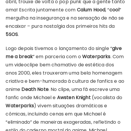
abril, trouxe de volta o pop punk que a gente tanto
ama! Escrita juntamente com
Calum Hood
, “
cool
”
mergulha na insegurança e na sensação de não se
encaixar – pura nostalgia dos primeiros hits da
5SOS
.
Logo depois tivemos o lançamento do single “
give
me a break
” em parceria com o
Waterparks
. Com
um videoclipe bem chamativo de estética dos
anos 2000, eles trouxeram uma bela homenagem
criativa e bem-humorada à cultura de fanfics e ao
anime
Death Note
. No clipe, uma fã escreve uma
fanfic onde Michael e
Awsten Knight
(vocalista do
Waterparks
) vivem situações dramáticas e
cômicas, incluindo cenas em que Michael é
“eliminado” de maneiras exageradas, refletindo o
estilo do caderno mortal do anime. Michael