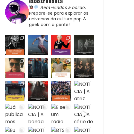
euastronauta
𝘉𝘦𝘮-𝘷𝘪𝘯𝘥𝘰𝘴 𝘢 𝘣𝘰𝘳𝘥𝘰.
Prepare-se para explorar os
universos da cultura pop &
geek com a gente!