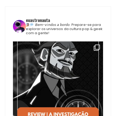
euastronauta
𝘉𝘦𝘮-𝘷𝘪𝘯𝘥𝘰𝘴 𝘢 𝘣𝘰𝘳𝘥𝘰.
Prepare-se para
explorar os universos da cultura pop & geek
com a gente!