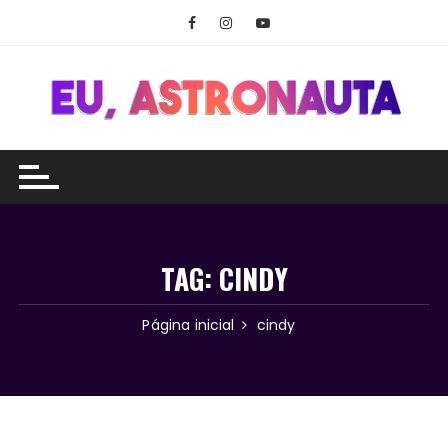
Ir
para
o
conteúdo
TAG:
CINDY
Página inicial
cindy