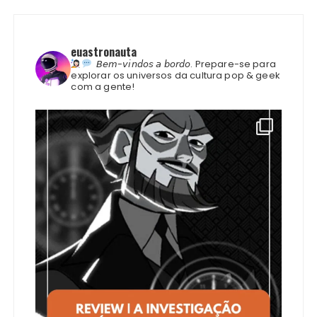
euastronauta
𝘉𝘦𝘮-𝘷𝘪𝘯𝘥𝘰𝘴 𝘢 𝘣𝘰𝘳𝘥𝘰.
Prepare-se para
explorar os universos da cultura pop & geek
com a gente!