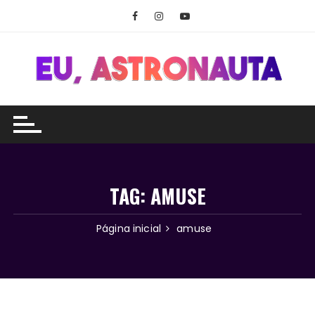
Ir
para
o
conteúdo
TAG:
AMUSE
Página inicial
amuse