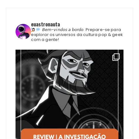
euastronauta
𝘉𝘦𝘮-𝘷𝘪𝘯𝘥𝘰𝘴 𝘢 𝘣𝘰𝘳𝘥𝘰.
Prepare-se para
explorar os universos da cultura pop & geek
com a gente!