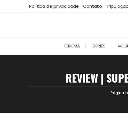
Ir
Política de privacidade
Contato
Tripulaçã
para
o
conteúdo
CINEMA
SÉRIES
MÚS
REVIEW | SUP
Página in