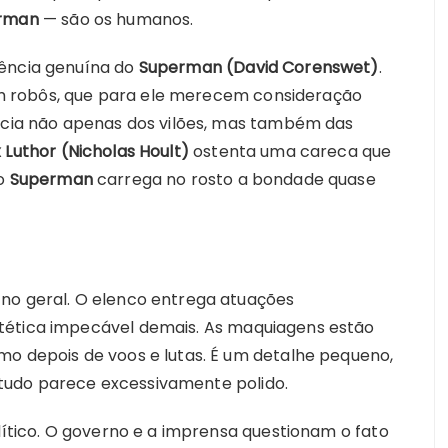
rman
— são os humanos.
cência genuína do
Superman
(David Corenswet)
.
 robôs, que para ele merecem consideração
ancia não apenas dos vilões, mas também das
 Luthor (Nicholas Hoult)
ostenta uma careca que
 o
Superman
carrega no rosto a bondade quase
no geral. O elenco entrega atuações
tética impecável demais. As maquiagens estão
mo depois de voos e lutas. É um detalhe pequeno,
tudo parece excessivamente polido.
olítico. O governo e a imprensa questionam o fato