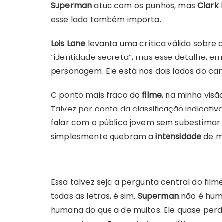
Superman
atua com os punhos, mas
Clark
esse lado também importa.
Lois Lane
levanta uma crítica válida sobre 
“identidade secreta”, mas esse detalhe, e
personagem. Ele está nos dois lados do cam
O ponto mais fraco do
filme
, na minha visã
Talvez por conta da classificação indicativ
falar com o público jovem sem subestimar 
simplesmente quebram a
intensidade
de m
Essa talvez seja a pergunta central do film
todas as letras, é sim.
Superman
não é hum
humana do que a de muitos. Ele quase per