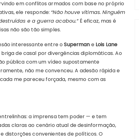
tervindo em conflitos armados com base no próprio
tivas, ele responde:
“Não houve vítimas. Ninguém
destruídas e a guerra acabou.”
É eficaz, mas é
isas não são tão simples.
ensão interessante entre o
Superman
e
Lois Lane
a briga de casal por divergências diplomáticas. Ao
ião pública com um vídeo supostamente
ceramente, não me convenceu. A adesão rápida e
ricada me pareceu forçada, mesmo com as
 entrelinhas: a imprensa tem poder — e tem
tadas claras ao cenário atual de desinformação,
 e distorções convenientes de políticos. O