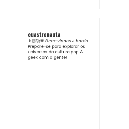
euastronauta
👩🏻‍🚀💬 𝘉𝘦𝘮-𝘷𝘪𝘯𝘥𝘰𝘴 𝘢 𝘣𝘰𝘳𝘥𝘰.
Prepare-se para explorar os
universos da cultura pop &
geek com a gente!