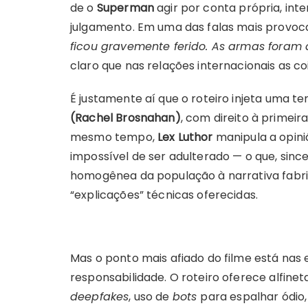
de o
Superman
agir por conta própria, in
julgamento. Em uma das falas mais provoca
ficou gravemente ferido. As armas foram 
claro que nas relações internacionais as co
É justamente aí que o roteiro injeta uma t
(Rachel Brosnahan)
, com direito à primeir
mesmo tempo,
Lex Luthor
manipula a opin
impossível de ser adulterado — o que, sin
homogênea da população à narrativa fab
“explicações” técnicas oferecidas.
Mas o ponto mais afiado do filme está nas
responsabilidade. O roteiro oferece alfine
deepfakes
, uso de
bots
para espalhar ódio,