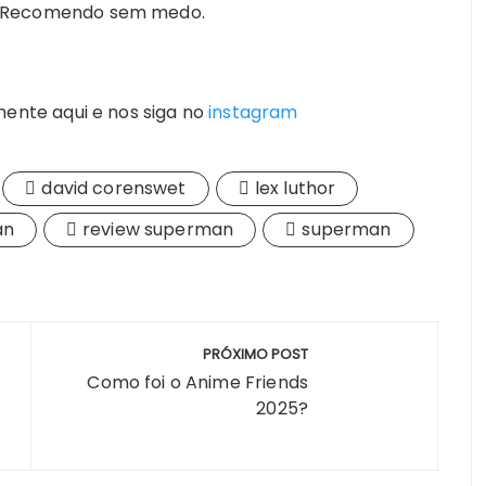
ida. Recomendo sem medo.
ente aqui e nos siga no
instagram
david corenswet
lex luthor
an
review superman
superman
PRÓXIMO POST
Como foi o Anime Friends
2025?