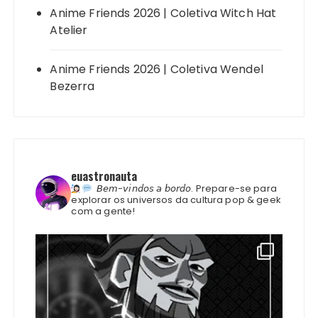
Anime Friends 2026 | Coletiva Witch Hat
Atelier
Anime Friends 2026 | Coletiva Wendel
Bezerra
euastronauta
𝘉𝘦𝘮-𝘷𝘪𝘯𝘥𝘰𝘴 𝘢 𝘣𝘰𝘳𝘥𝘰.
Prepare-se para
explorar os universos da cultura pop & geek
com a gente!