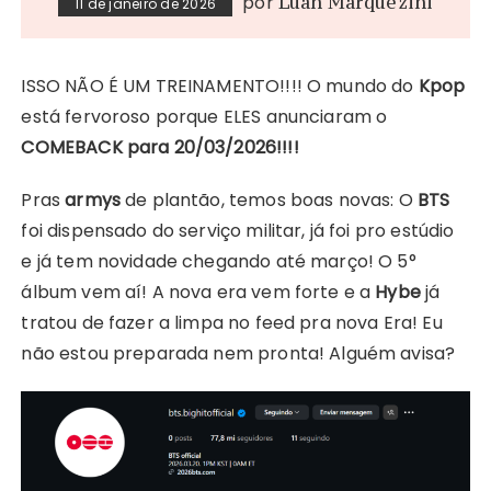
por
Luah Marquezini
11 de janeiro de 2026
ISSO NÃO É UM TREINAMENTO!!!! O mundo do
Kpop
está fervoroso porque ELES anunciaram o
COMEBACK para 20/03/2026!!!!
Pras
armys
de plantão, temos boas novas: O
BTS
foi dispensado do serviço militar, já foi pro estúdio
e já tem novidade chegando até março! O 5°
álbum vem aí! A nova era vem forte e a
Hybe
já
tratou de fazer a limpa no feed pra nova Era! Eu
não estou preparada nem pronta! Alguém avisa?