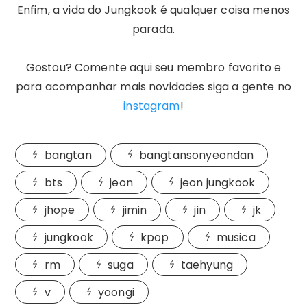
Enfim, a vida do Jungkook é qualquer coisa menos
parada.
Gostou? Comente aqui seu membro favorito e
para acompanhar mais novidades siga a gente no
instagram
!
bangtan
bangtansonyeondan
bts
jeon
jeon jungkook
jhope
jimin
jin
jk
jungkook
kpop
musica
rm
suga
taehyung
v
yoongi