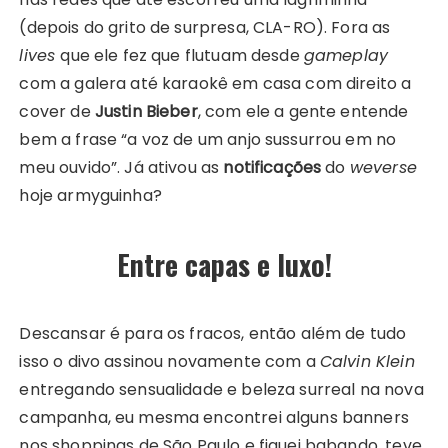
(depois do grito de surpresa, CLA-RO). Fora as
lives
que ele fez que flutuam desde
gameplay
com a galera até karaokê em casa com direito a
cover de
Justin Bieber
, com ele a gente entende
bem a frase “a voz de um anjo sussurrou em no
meu ouvido”. Já ativou as
notificações
do
weverse
hoje armyguinha?
Entre capas e luxo!
Descansar é para os fracos, então além de tudo
isso o divo assinou novamente com a
Calvin Klein
entregando sensualidade e beleza surreal na nova
campanha, eu mesma encontrei alguns banners
nos shoppings de São Paulo e fiquei babando, teve