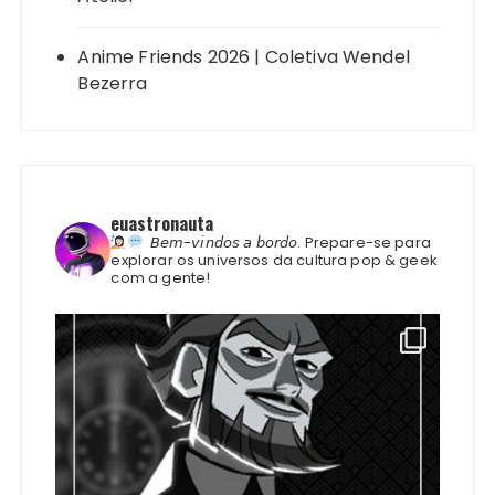
Anime Friends 2026 | Coletiva Wendel
Bezerra
euastronauta
𝘉𝘦𝘮-𝘷𝘪𝘯𝘥𝘰𝘴 𝘢 𝘣𝘰𝘳𝘥𝘰.
Prepare-se para
explorar os universos da cultura pop & geek
com a gente!