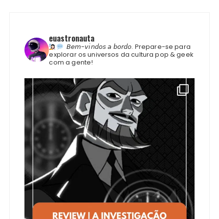
euastronauta
𝘉𝘦𝘮-𝘷𝘪𝘯𝘥𝘰𝘴 𝘢 𝘣𝘰𝘳𝘥𝘰.
Prepare-se para
explorar os universos da cultura pop & geek
com a gente!