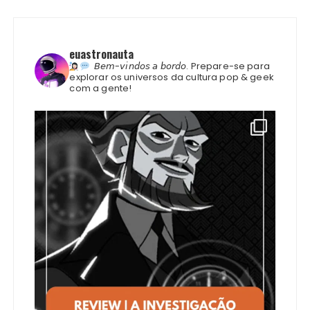
euastronauta
𝘉𝘦𝘮-𝘷𝘪𝘯𝘥𝘰𝘴 𝘢 𝘣𝘰𝘳𝘥𝘰.
Prepare-se para
explorar os universos da cultura pop & geek
com a gente!