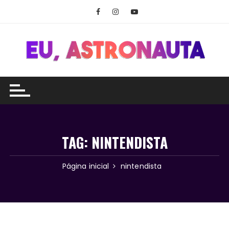
Ir
para
o
conteúdo
TAG:
NINTENDISTA
Página inicial
nintendista