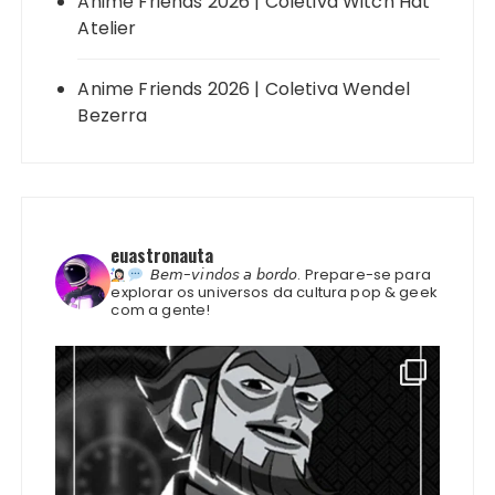
Anime Friends 2026 | Coletiva Witch Hat
Atelier
Anime Friends 2026 | Coletiva Wendel
Bezerra
euastronauta
𝘉𝘦𝘮-𝘷𝘪𝘯𝘥𝘰𝘴 𝘢 𝘣𝘰𝘳𝘥𝘰.
Prepare-se para
explorar os universos da cultura pop & geek
com a gente!