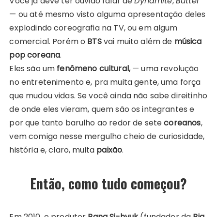
Você já deve ter ouvido falar de
Dynamite
,
Butter
— ou até mesmo visto alguma apresentação deles
explodindo coreografia na TV, ou em algum
comercial. Porém o
BTS
vai muito além de
música
pop coreana
.
Eles são um
fenômeno cultural,
— uma revolução
no entretenimento e, pra muita gente, uma força
que mudou vidas. Se você ainda não sabe direitinho
de onde eles vieram, quem são os integrantes e
por que tanto barulho ao redor de sete
coreanos
,
vem comigo nesse mergulho cheio de curiosidade,
história e, claro, muita
paixão
.
Então, como tudo começou
?
Em 2010, o produtor
Bang Si-hyuk
(fundador da
Big