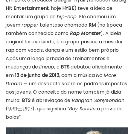
Hit Entertainment
, hoje
HYBE
) teve a ideia de
montar um grupo de
hip-hop
. Ele chamou um
jovem
rapper
talentoso chamado
RM
(na época
também conhecido como
Rap Monster
). A ideia
original foi evoluindo, e o grupo passou a mesclar
rap com vocais, dança e um estilo bem próprio.
Após uma longa jornada de treinamentos e
mudanças de
lineup
, o
BTS
debutou oficialmente
em
13 de junho de 2013
, com a música
No More
Dream
— um desabafo sobre os padrões impostos
aos jovens. O conceito do nome também já dizia
muito:
BTS
é abreviação de
Bangtan Sonyeondan
(방탄소년단), que significa “
Boy Scouts
à prova de
balas”.