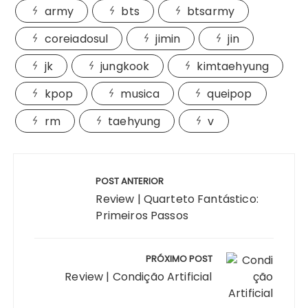
army
bts
btsarmy
coreiadosul
jimin
jin
jk
jungkook
kimtaehyung
kpop
musica
queipop
rm
taehyung
v
Navegação
de
POST ANTERIOR
Post
Review | Quarteto Fantástico:
Primeiros Passos
PRÓXIMO POST
Review | Condição Artificial