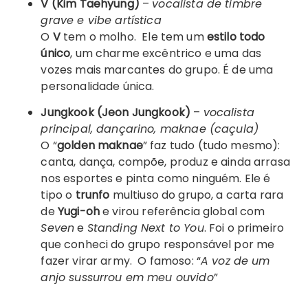
V (Kim Taehyung)
–
vocalista de timbre
grave e vibe artística
O
V
tem o molho. Ele tem um
estilo todo
único
, um charme excêntrico e uma das
vozes mais marcantes do grupo. É de uma
personalidade única.
Jungkook (Jeon Jungkook)
–
vocalista
principal, dançarino, maknae (caçula)
O “
golden maknae
” faz tudo (tudo mesmo):
canta, dança, compõe, produz e ainda arrasa
nos esportes e pinta como ninguém. Ele é
tipo o
trunfo
multiuso do grupo, a carta rara
de
Yugi-oh
e virou referência global com
Seven
e
Standing Next to You
. Foi o primeiro
que conheci do grupo responsável por me
fazer virar army. O famoso: “
A voz de um
anjo sussurrou em meu ouvido
”