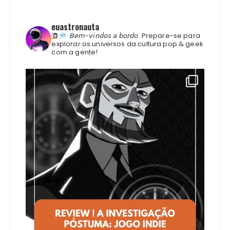
euastronauta
𝘉𝘦𝘮-𝘷𝘪𝘯𝘥𝘰𝘴 𝘢 𝘣𝘰𝘳𝘥𝘰.
Prepare-se para
explorar os universos da cultura pop & geek
com a gente!