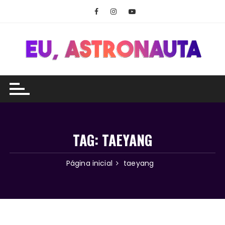
Ir
para
o
conteúdo
TAG:
TAEYANG
Página inicial
taeyang