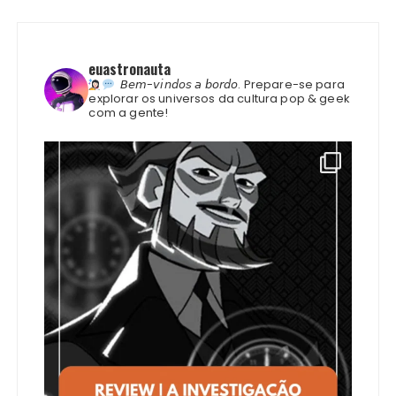
euastronauta
𝘉𝘦𝘮-𝘷𝘪𝘯𝘥𝘰𝘴 𝘢 𝘣𝘰𝘳𝘥𝘰.
Prepare-se para
explorar os universos da cultura pop & geek
com a gente!