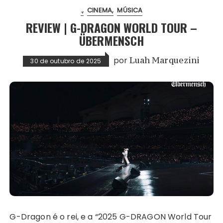
.
CINEMA
MÚSICA
REVIEW | G-DRAGON WORLD TOUR –
ÜBERMENSCH
por
Luah Marquezini
30 de outubro de 2025
G-Dragon é o rei, e a “2025 G-DRAGON World Tour