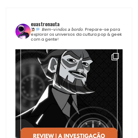
euastronauta
𝘉𝘦𝘮-𝘷𝘪𝘯𝘥𝘰𝘴 𝘢 𝘣𝘰𝘳𝘥𝘰.
Prepare-se para
explorar os universos da cultura pop & geek
com a gente!