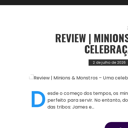
REVIEW | MINIO
CELEBRAÇ
2 de julho de 2026
D
esde o começo dos tempos, os min
perfeito para servir. No entanto, d
das tribos: James e…