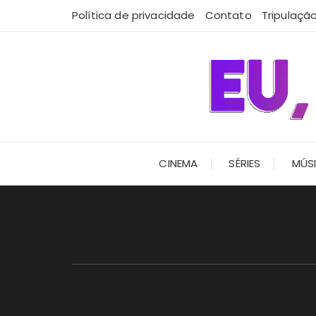
Ir
Política de privacidade
Contato
Tripulaçã
para
o
conteúdo
CINEMA
SÉRIES
MÚS