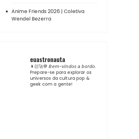
Anime Friends 2026 | Coletiva
Wendel Bezerra
euastronauta
👩🏻‍🚀💬 𝘉𝘦𝘮-𝘷𝘪𝘯𝘥𝘰𝘴 𝘢 𝘣𝘰𝘳𝘥𝘰.
Prepare-se para explorar os
universos da cultura pop &
geek com a gente!