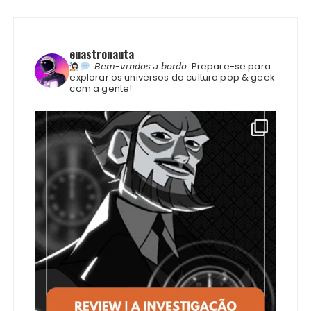
euastronauta
𝘉𝘦𝘮-𝘷𝘪𝘯𝘥𝘰𝘴 𝘢 𝘣𝘰𝘳𝘥𝘰.
Prepare-se para
explorar os universos da cultura pop & geek
com a gente!