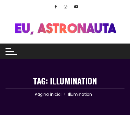
Ir
para
o
conteúdo
TAG:
ILLUMINATION
Página inicial
Illumination