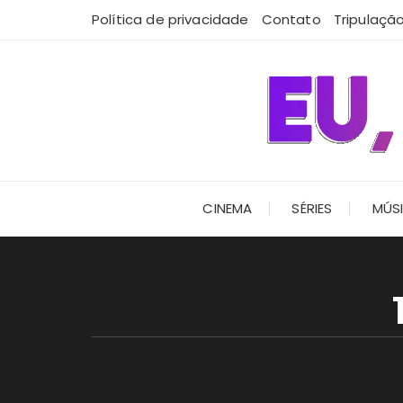
Ir
Política de privacidade
Contato
Tripulaçã
para
o
conteúdo
CINEMA
SÉRIES
MÚS