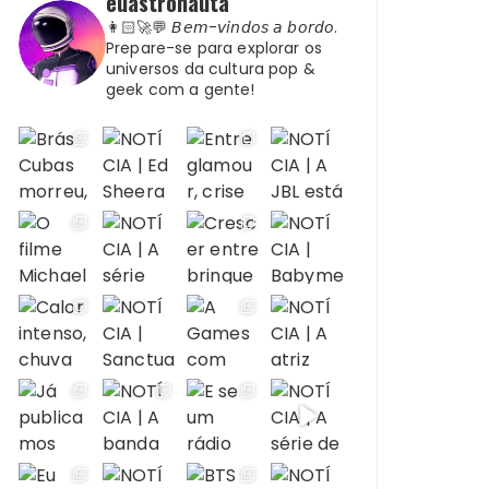
euastronauta
👩🏻‍🚀💬 𝘉𝘦𝘮-𝘷𝘪𝘯𝘥𝘰𝘴 𝘢 𝘣𝘰𝘳𝘥𝘰.
Prepare-se para explorar os
universos da cultura pop &
geek com a gente!