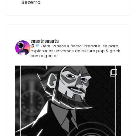
Bezerra
euastronauta
𝘉𝘦𝘮-𝘷𝘪𝘯𝘥𝘰𝘴 𝘢 𝘣𝘰𝘳𝘥𝘰.
Prepare-se para
explorar os universos da cultura pop & geek
com a gente!