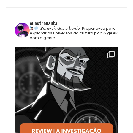
euastronauta
𝘉𝘦𝘮-𝘷𝘪𝘯𝘥𝘰𝘴 𝘢 𝘣𝘰𝘳𝘥𝘰.
Prepare-se para
explorar os universos da cultura pop & geek
com a gente!