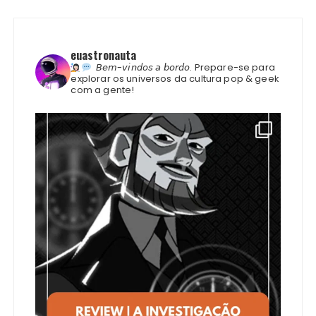
euastronauta
𝘉𝘦𝘮-𝘷𝘪𝘯𝘥𝘰𝘴 𝘢 𝘣𝘰𝘳𝘥𝘰.
Prepare-se para
explorar os universos da cultura pop & geek
com a gente!