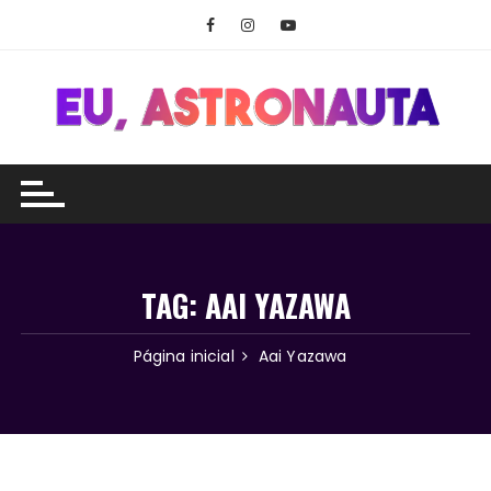
Ir
para
o
conteúdo
TAG:
AAI YAZAWA
Página inicial
Aai Yazawa