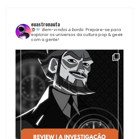
euastronauta
𝘉𝘦𝘮-𝘷𝘪𝘯𝘥𝘰𝘴 𝘢 𝘣𝘰𝘳𝘥𝘰.
Prepare-se para
explorar os universos da cultura pop & geek
com a gente!