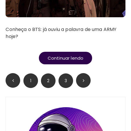
Conheça o BTS: já ouviu a palavra de uma ARMY
hoje?
Continuar lendo
Paginação
1
2
3
de
posts