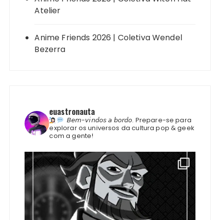
Atelier
Anime Friends 2026 | Coletiva Wendel
Bezerra
euastronauta
𝘉𝘦𝘮-𝘷𝘪𝘯𝘥𝘰𝘴 𝘢 𝘣𝘰𝘳𝘥𝘰.
Prepare-se para
explorar os universos da cultura pop & geek
com a gente!