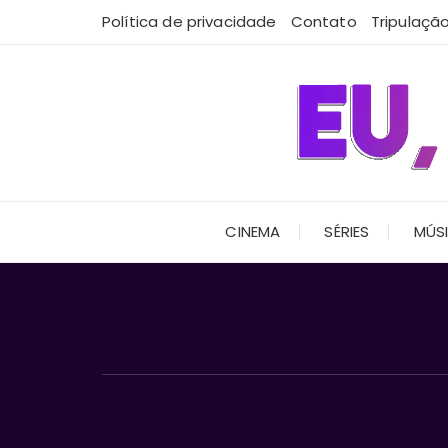
Ir
Política de privacidade
Contato
Tripulaçã
para
o
conteúdo
CINEMA
SÉRIES
MÚS