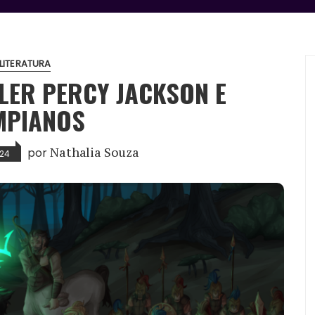
LITERATURA
LER PERCY JACKSON E
MPIANOS
por
Nathalia Souza
024