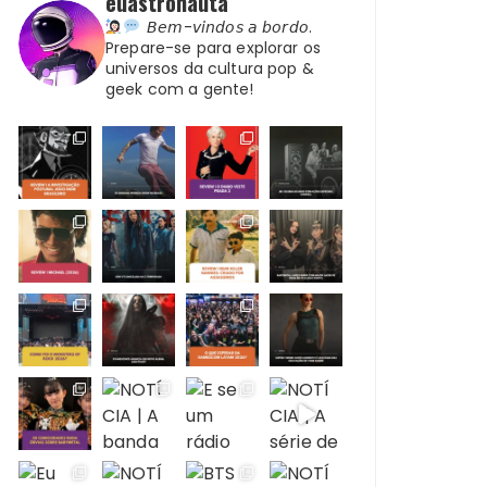
euastronauta
𝘉𝘦𝘮-𝘷𝘪𝘯𝘥𝘰𝘴 𝘢 𝘣𝘰𝘳𝘥𝘰.
Prepare-se para explorar os
universos da cultura pop &
geek com a gente!