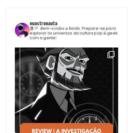
euastronauta
𝘉𝘦𝘮-𝘷𝘪𝘯𝘥𝘰𝘴 𝘢 𝘣𝘰𝘳𝘥𝘰.
Prepare-se para
explorar os universos da cultura pop & geek
com a gente!