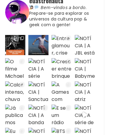
euastronauta
𝘉𝘦𝘮-𝘷𝘪𝘯𝘥𝘰𝘴 𝘢 𝘣𝘰𝘳𝘥𝘰.
Prepare-se para explorar os
universos da cultura pop &
geek com a gente!