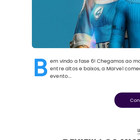
B
em vindo a fase 6! Chegamos ao mo
entre altos e baixos, a Marvel com
evento….
Con
L