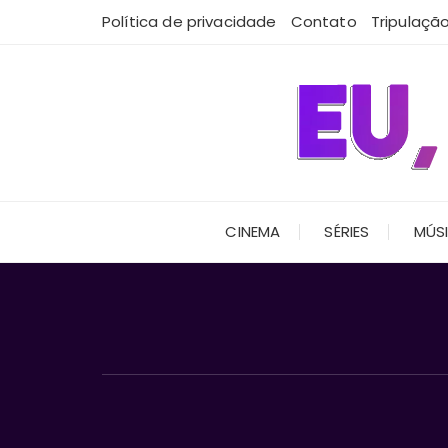
Ir
Política de privacidade
Contato
Tripulaçã
para
o
conteúdo
CINEMA
SÉRIES
MÚS