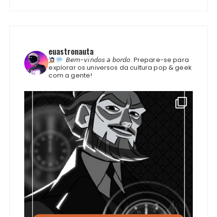
euastronauta
𝘉𝘦𝘮-𝘷𝘪𝘯𝘥𝘰𝘴 𝘢 𝘣𝘰𝘳𝘥𝘰.
Prepare-se para
explorar os universos da cultura pop & geek
com a gente!