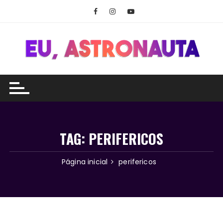
Ir
para
o
conteúdo
TAG:
PERIFERICOS
Página inicial
perifericos