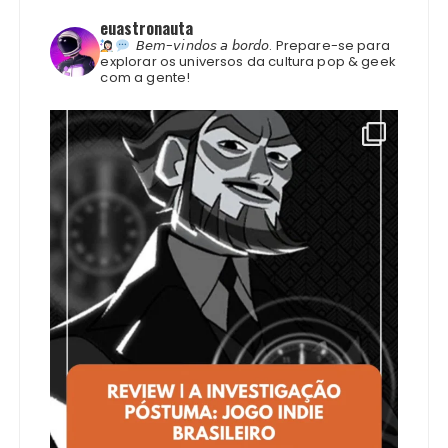
euastronauta
𝘉𝘦𝘮-𝘷𝘪𝘯𝘥𝘰𝘴 𝘢 𝘣𝘰𝘳𝘥𝘰.
Prepare-se para
explorar os universos da cultura pop & geek
com a gente!