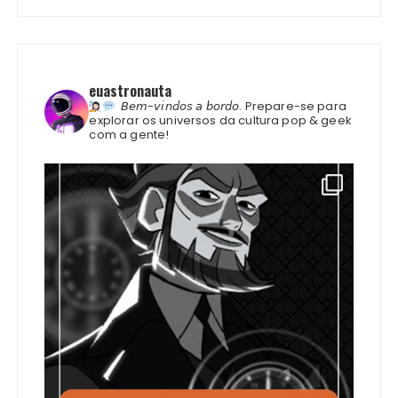
euastronauta
𝘉𝘦𝘮-𝘷𝘪𝘯𝘥𝘰𝘴 𝘢 𝘣𝘰𝘳𝘥𝘰.
Prepare-se para
explorar os universos da cultura pop & geek
com a gente!