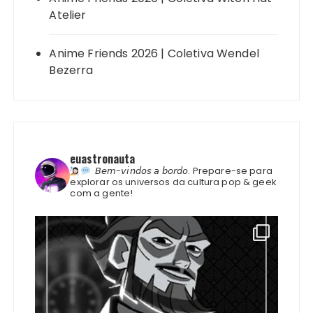
Atelier
Anime Friends 2026 | Coletiva Wendel
Bezerra
euastronauta
𝘉𝘦𝘮-𝘷𝘪𝘯𝘥𝘰𝘴 𝘢 𝘣𝘰𝘳𝘥𝘰.
Prepare-se para
explorar os universos da cultura pop & geek
com a gente!