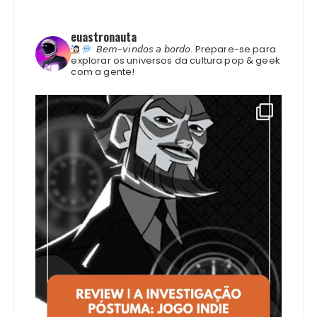
euastronauta
𝘉𝘦𝘮-𝘷𝘪𝘯𝘥𝘰𝘴 𝘢 𝘣𝘰𝘳𝘥𝘰.
Prepare-se para
explorar os universos da cultura pop & geek
com a gente!