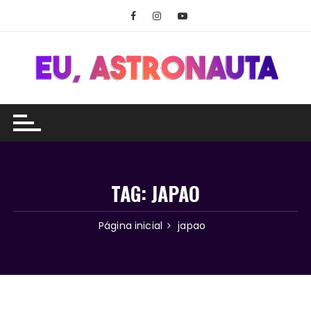
Ir
para
o
conteúdo
TAG:
JAPAO
Página inicial
japao