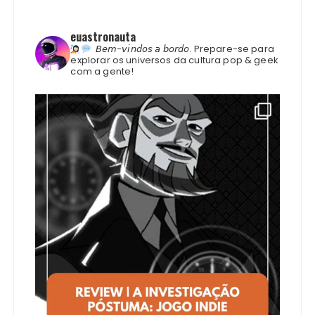
euastronauta
𝘉𝘦𝘮-𝘷𝘪𝘯𝘥𝘰𝘴 𝘢 𝘣𝘰𝘳𝘥𝘰.
Prepare-se para
explorar os universos da cultura pop & geek
com a gente!