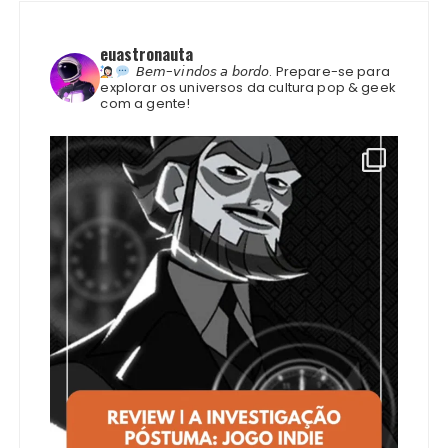
euastronauta
𝘉𝘦𝘮-𝘷𝘪𝘯𝘥𝘰𝘴 𝘢 𝘣𝘰𝘳𝘥𝘰.
Prepare-se para
explorar os universos da cultura pop & geek
com a gente!