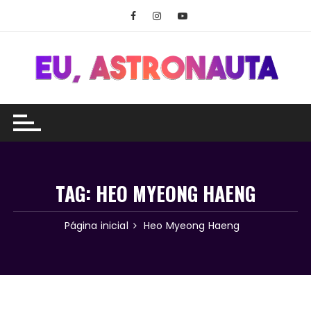
Ir
para
o
conteúdo
TAG:
HEO MYEONG HAENG
Página inicial
Heo Myeong Haeng