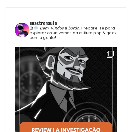
euastronauta
𝘉𝘦𝘮-𝘷𝘪𝘯𝘥𝘰𝘴 𝘢 𝘣𝘰𝘳𝘥𝘰.
Prepare-se para
explorar os universos da cultura pop & geek
com a gente!